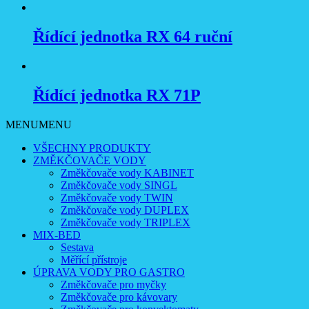
Řídící jednotka RX 64 ruční
Řídící jednotka RX 71P
MENU
MENU
VŠECHNY PRODUKTY
ZMĚKČOVAČE VODY
Změkčovače vody KABINET
Změkčovače vody SINGL
Změkčovače vody TWIN
Změkčovače vody DUPLEX
Změkčovače vody TRIPLEX
MIX-BED
Sestava
Měřící přístroje
ÚPRAVA VODY PRO GASTRO
Změkčovače pro myčky
Změkčovače pro kávovary