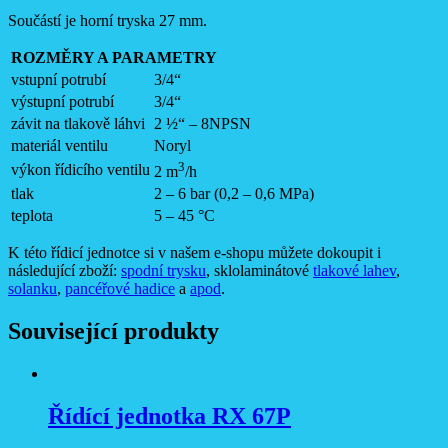
Součástí je horní tryska 27 mm.
ROZMĚRY A PARAMETRY
vstupní potrubí
3/4“
výstupní potrubí
3/4“
závit na tlakově láhvi
2 ½“ – 8NPSN
materiál ventilu
Noryl
3
výkon řídicího ventilu
2 m
/h
tlak
2 – 6 bar (0,2 – 0,6 MPa)
teplota
5 – 45 °C
K této řídicí jednotce si v našem e-shopu můžete dokoupit i
následující zboží:
spodní trysku
, sklolaminátové
tlakové lahev
,
solanku
,
pancéřové hadice
a
apod
.
Související produkty
Řídící jednotka RX 67P