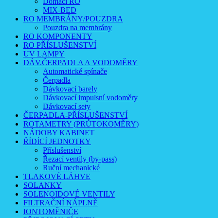
Domácí RO
MIX-BED
RO MEMBRÁNY/POUZDRA
Pouzdra na membrány
RO KOMPONENTY
RO PŘÍSLUŠENSTVÍ
UV LAMPY
DÁV.ČERPADLA A VODOMĚRY
Automatické spínače
Čerpadla
Dávkovací barely
Dávkovací impulsní vodoměry
Dávkovací sety
ČERPADLA-PŘÍSLUŠENSTVÍ
ROTAMETRY (PRŮTOKOMĚRY)
NÁDOBY KABINET
ŘÍDÍCÍ JEDNOTKY
Příslušenství
Řezací ventily (by-pass)
Ruční mechanické
TLAKOVÉ LÁHVE
SOLANKY
SOLENOIDOVÉ VENTILY
FILTRAČNÍ NÁPLNĚ
IONTOMĚNIČE