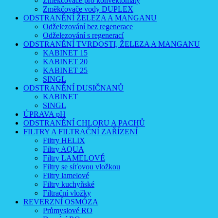
Změkčovače pro konvektomaty
Změkčovače vody DUPLEX
ODSTRANĚNÍ ŽELEZA A MANGANU
Odželezování bez regenerace
Odželezování s regenerací
ODSTRANĚNÍ TVRDOSTI, ŽELEZA A MANGANU
KABINET 15
KABINET 20
KABINET 25
SINGL
ODSTRANĚNÍ DUSIČNANŮ
KABINET
SINGL
ÚPRAVA pH
ODSTRANĚNÍ CHLORU A PACHŮ
FILTRY A FILTRAČNÍ ZAŘÍZENÍ
Filtry HELIX
Filtry AQUA
Filtry LAMELOVÉ
Filtry se síťovou vložkou
Filtry lamelové
Filtry kuchyňské
Filtrační vložky
REVERZNÍ OSMÓZA
Průmyslové RO