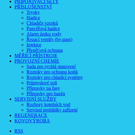
PŘIPOJOVACÍ SETY
PŘÍSLUŠENSTVÍ
Trysky
Hadice
Chladiče vzorků
Pancéřová hadice
Alarm úniku vody
Řezací ventily (by-pass)
Injektor
Přepěťová ochrana
MĚŘÍCÍ PŘÍSTROJE
PROVOZNÍ CHEMIE
Sada pro rychlá stanovení
Roztoky pro ochranu kotlů
Roztoky pro chladící systémy
Průmyslové soli
Přípravky na řasy
Přípravky pro bazén
SERVISNÍ SLUŽBY
Rozbory kotelních vod
Servisní prohlídky zařízení
REGENERACE
KOVOVÝROBA
RSS