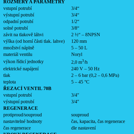
ROZMĚRY A PARAMETRY
vstupní potrubí
3/4“
výstupní potrubí
3/4“
odpadní potrubí
1/2“
solné potrubí
3/8“
závit na tlakově láhvi
2 ½“ – 8NPSN
výška (od horní části tlak. lahve)
120 mm
množství náplně
5 – 50 L
materiál ventilu
Noryl
3
výkon řídicí jednotky
2,0 m
/h
elektrické napájení
240 V – 50 Hz
tlak
2 – 6 bar (0,2 – 0,6 MPa)
teplota
5 – 45 °C
ŘEZACÍ VENTIL 70B
vstupní potrubí
3/4″
výstupní potrubí
3/4″
REGENERACE
protiproud/souproud
souproud
nastavitelné hodnoty
čas, kapacita, čas regenerace
čas regenerace
dle nastavení