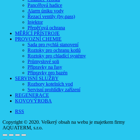
Pancéřová hadice
Alarm úniku vody
Řezací ventily (by-pass)
Injektor
Přepěťová ochrana
MĚŘÍCÍ PŘÍSTROJE
PROVOZNÍ CHEMIE
Sada pro rychlá stanovení
Roztoky pro ochranu kotlů
Roztoky pro chladící systémy
Průmyslové soli
Přípravky na řasy
Přípravky pro bazén
SERVISNÍ SLUŽBY
Rozbory kotelních vod
Servisní prohlídky zařízení
REGENERACE
KOVOVÝROBA
RSS
Copyright © 2020. Veškerý obsah na webu je majetkem firmy
AQUATERM, s.r.o.