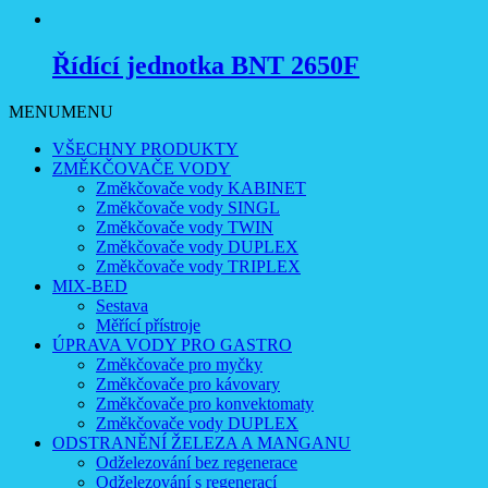
Řídící jednotka BNT 2650F
MENU
MENU
VŠECHNY PRODUKTY
ZMĚKČOVAČE VODY
Změkčovače vody KABINET
Změkčovače vody SINGL
Změkčovače vody TWIN
Změkčovače vody DUPLEX
Změkčovače vody TRIPLEX
MIX-BED
Sestava
Měřící přístroje
ÚPRAVA VODY PRO GASTRO
Změkčovače pro myčky
Změkčovače pro kávovary
Změkčovače pro konvektomaty
Změkčovače vody DUPLEX
ODSTRANĚNÍ ŽELEZA A MANGANU
Odželezování bez regenerace
Odželezování s regenerací