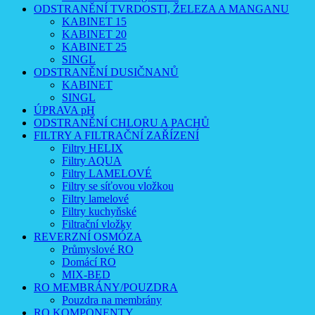
ODSTRANĚNÍ TVRDOSTI, ŽELEZA A MANGANU
KABINET 15
KABINET 20
KABINET 25
SINGL
ODSTRANĚNÍ DUSIČNANŮ
KABINET
SINGL
ÚPRAVA pH
ODSTRANĚNÍ CHLORU A PACHŮ
FILTRY A FILTRAČNÍ ZAŘÍZENÍ
Filtry HELIX
Filtry AQUA
Filtry LAMELOVÉ
Filtry se síťovou vložkou
Filtry lamelové
Filtry kuchyňské
Filtrační vložky
REVERZNÍ OSMÓZA
Průmyslové RO
Domácí RO
MIX-BED
RO MEMBRÁNY/POUZDRA
Pouzdra na membrány
RO KOMPONENTY