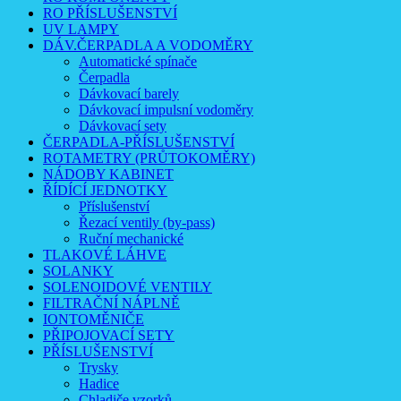
RO PŘÍSLUŠENSTVÍ
UV LAMPY
DÁV.ČERPADLA A VODOMĚRY
Automatické spínače
Čerpadla
Dávkovací barely
Dávkovací impulsní vodoměry
Dávkovací sety
ČERPADLA-PŘÍSLUŠENSTVÍ
ROTAMETRY (PRŮTOKOMĚRY)
NÁDOBY KABINET
ŘÍDÍCÍ JEDNOTKY
Příslušenství
Řezací ventily (by-pass)
Ruční mechanické
TLAKOVÉ LÁHVE
SOLANKY
SOLENOIDOVÉ VENTILY
FILTRAČNÍ NÁPLNĚ
IONTOMĚNIČE
PŘIPOJOVACÍ SETY
PŘÍSLUŠENSTVÍ
Trysky
Hadice
Chladiče vzorků