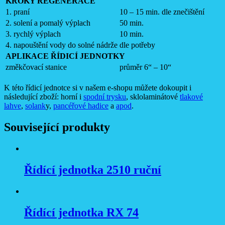
KROKY REGENERACE
1. praní
10 – 15 min. dle znečištění
2. solení a pomalý výplach
50 min.
3. rychlý výplach
10 min.
4. napouštění vody do solné nádrže
dle potřeby
APLIKACE ŘÍDICÍ JEDNOTKY
změkčovací stanice
průměr 6“ – 10“
K této řídicí jednotce si v našem e-shopu můžete dokoupit i
následující zboží: horní i
spodní trysku
, sklolaminátové
tlakové
lahve
,
solank
y,
pancéřové hadice
a
apod
.
Související produkty
Řídící jednotka 2510 ruční
Řídící jednotka RX 74