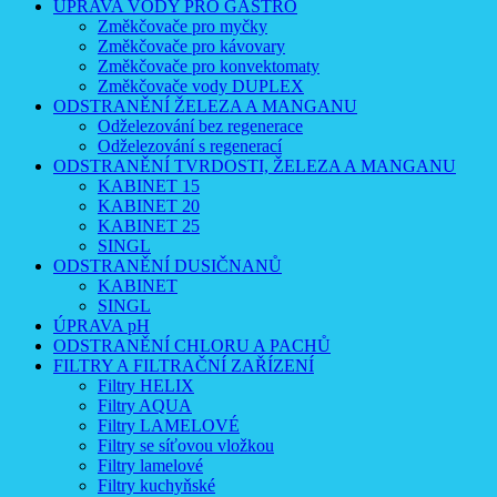
ÚPRAVA VODY PRO GASTRO
Změkčovače pro myčky
Změkčovače pro kávovary
Změkčovače pro konvektomaty
Změkčovače vody DUPLEX
ODSTRANĚNÍ ŽELEZA A MANGANU
Odželezování bez regenerace
Odželezování s regenerací
ODSTRANĚNÍ TVRDOSTI, ŽELEZA A MANGANU
KABINET 15
KABINET 20
KABINET 25
SINGL
ODSTRANĚNÍ DUSIČNANŮ
KABINET
SINGL
ÚPRAVA pH
ODSTRANĚNÍ CHLORU A PACHŮ
FILTRY A FILTRAČNÍ ZAŘÍZENÍ
Filtry HELIX
Filtry AQUA
Filtry LAMELOVÉ
Filtry se síťovou vložkou
Filtry lamelové
Filtry kuchyňské