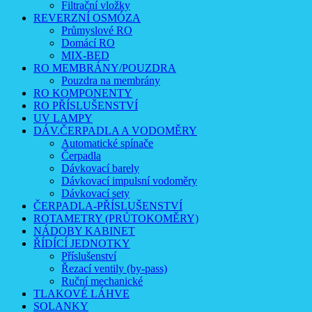
Filtrační vložky
REVERZNÍ OSMÓZA
Průmyslové RO
Domácí RO
MIX-BED
RO MEMBRÁNY/POUZDRA
Pouzdra na membrány
RO KOMPONENTY
RO PŘÍSLUŠENSTVÍ
UV LAMPY
DÁV.ČERPADLA A VODOMĚRY
Automatické spínače
Čerpadla
Dávkovací barely
Dávkovací impulsní vodoměry
Dávkovací sety
ČERPADLA-PŘÍSLUŠENSTVÍ
ROTAMETRY (PRŮTOKOMĚRY)
NÁDOBY KABINET
ŘÍDÍCÍ JEDNOTKY
Příslušenství
Řezací ventily (by-pass)
Ruční mechanické
TLAKOVÉ LÁHVE
SOLANKY