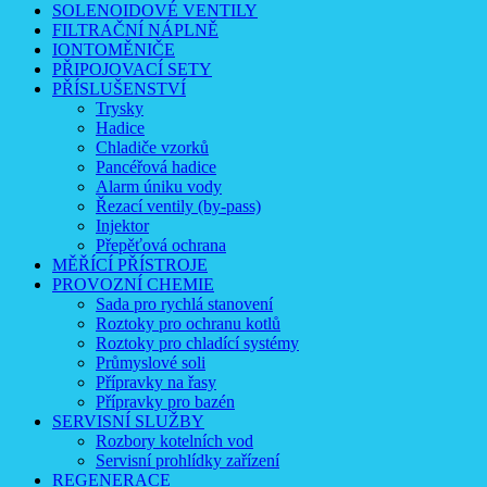
SOLENOIDOVÉ VENTILY
FILTRAČNÍ NÁPLNĚ
IONTOMĚNIČE
PŘIPOJOVACÍ SETY
PŘÍSLUŠENSTVÍ
Trysky
Hadice
Chladiče vzorků
Pancéřová hadice
Alarm úniku vody
Řezací ventily (by-pass)
Injektor
Přepěťová ochrana
MĚŘÍCÍ PŘÍSTROJE
PROVOZNÍ CHEMIE
Sada pro rychlá stanovení
Roztoky pro ochranu kotlů
Roztoky pro chladící systémy
Průmyslové soli
Přípravky na řasy
Přípravky pro bazén
SERVISNÍ SLUŽBY
Rozbory kotelních vod
Servisní prohlídky zařízení
REGENERACE