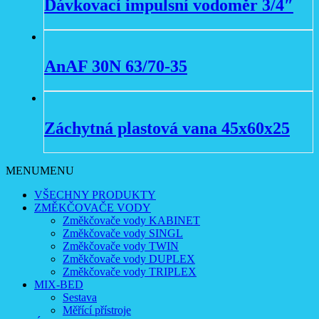
Dávkovací impulsní vodoměr 3/4″
AnAF 30N 63/70-35
Záchytná plastová vana 45x60x25
MENU
MENU
VŠECHNY PRODUKTY
ZMĚKČOVAČE VODY
Změkčovače vody KABINET
Změkčovače vody SINGL
Změkčovače vody TWIN
Změkčovače vody DUPLEX
Změkčovače vody TRIPLEX
MIX-BED
Sestava
Měřící přístroje