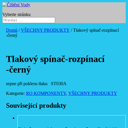
Vyberte stránku
Domů
/
VŠECHNY PRODUKTY
/ Tlakový spínač-rozpínací
-černý
Tlakový spínač-rozpínací
-černý
sepne při poklesu tlaku ST030A
Kategorie:
RO KOMPONENTY
,
VŠECHNY PRODUKTY
Související produkty