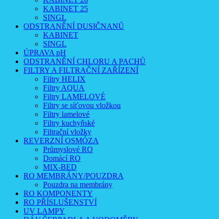
KABINET 25
SINGL
ODSTRANĚNÍ DUSIČNANŮ
KABINET
SINGL
ÚPRAVA pH
ODSTRANĚNÍ CHLORU A PACHŮ
FILTRY A FILTRAČNÍ ZAŘÍZENÍ
Filtry HELIX
Filtry AQUA
Filtry LAMELOVÉ
Filtry se síťovou vložkou
Filtry lamelové
Filtry kuchyňské
Filtrační vložky
REVERZNÍ OSMÓZA
Průmyslové RO
Domácí RO
MIX-BED
RO MEMBRÁNY/POUZDRA
Pouzdra na membrány
RO KOMPONENTY
RO PŘÍSLUŠENSTVÍ
UV LAMPY