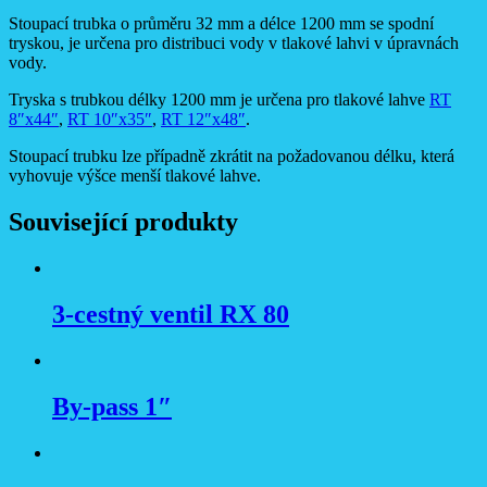
Stoupací trubka o průměru 32 mm a délce 1200 mm se spodní
tryskou, je určena pro distribuci vody v tlakové lahvi v úpravnách
vody.
Tryska s trubkou délky 1200 mm je určena pro tlakové lahve
RT
8″x44″
,
RT 10″x35″
,
RT 12″x48″
.
Stoupací trubku lze případně zkrátit na požadovanou délku, která
vyhovuje výšce menší tlakové lahve.
Související produkty
3-cestný ventil RX 80
By-pass 1″