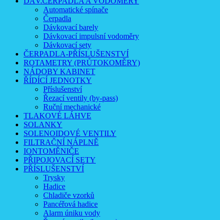
DÁV.ČERPADLA A VODOMĚRY
Automatické spínače
Čerpadla
Dávkovací barely
Dávkovací impulsní vodoměry
Dávkovací sety
ČERPADLA-PŘÍSLUŠENSTVÍ
ROTAMETRY (PRŮTOKOMĚRY)
NÁDOBY KABINET
ŘÍDÍCÍ JEDNOTKY
Příslušenství
Řezací ventily (by-pass)
Ruční mechanické
TLAKOVÉ LÁHVE
SOLANKY
SOLENOIDOVÉ VENTILY
FILTRAČNÍ NÁPLNĚ
IONTOMĚNIČE
PŘIPOJOVACÍ SETY
PŘÍSLUŠENSTVÍ
Trysky
Hadice
Chladiče vzorků
Pancéřová hadice
Alarm úniku vody