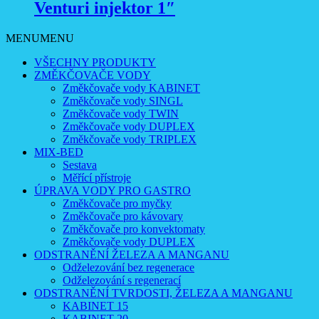
Venturi injektor 1″
MENU
MENU
VŠECHNY PRODUKTY
ZMĚKČOVAČE VODY
Změkčovače vody KABINET
Změkčovače vody SINGL
Změkčovače vody TWIN
Změkčovače vody DUPLEX
Změkčovače vody TRIPLEX
MIX-BED
Sestava
Měřící přístroje
ÚPRAVA VODY PRO GASTRO
Změkčovače pro myčky
Změkčovače pro kávovary
Změkčovače pro konvektomaty
Změkčovače vody DUPLEX
ODSTRANĚNÍ ŽELEZA A MANGANU
Odželezování bez regenerace
Odželezování s regenerací
ODSTRANĚNÍ TVRDOSTI, ŽELEZA A MANGANU
KABINET 15
KABINET 20