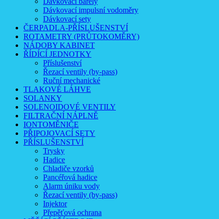
Dávkovací barely
Dávkovací impulsní vodoměry
Dávkovací sety
ČERPADLA-PŘÍSLUŠENSTVÍ
ROTAMETRY (PRŮTOKOMĚRY)
NÁDOBY KABINET
ŘÍDÍCÍ JEDNOTKY
Příslušenství
Řezací ventily (by-pass)
Ruční mechanické
TLAKOVÉ LÁHVE
SOLANKY
SOLENOIDOVÉ VENTILY
FILTRAČNÍ NÁPLNĚ
IONTOMĚNIČE
PŘIPOJOVACÍ SETY
PŘÍSLUŠENSTVÍ
Trysky
Hadice
Chladiče vzorků
Pancéřová hadice
Alarm úniku vody
Řezací ventily (by-pass)
Injektor
Přepěťová ochrana