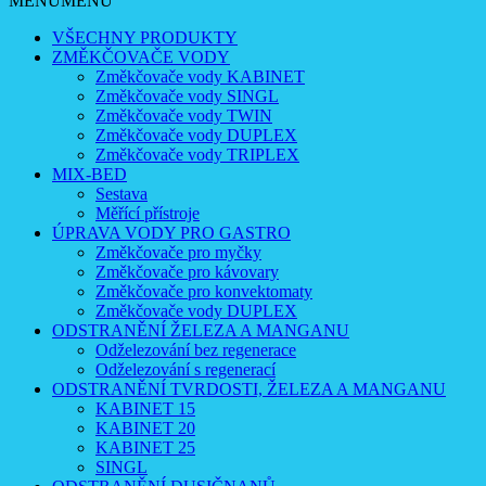
MENU
MENU
VŠECHNY PRODUKTY
ZMĚKČOVAČE VODY
Změkčovače vody KABINET
Změkčovače vody SINGL
Změkčovače vody TWIN
Změkčovače vody DUPLEX
Změkčovače vody TRIPLEX
MIX-BED
Sestava
Měřící přístroje
ÚPRAVA VODY PRO GASTRO
Změkčovače pro myčky
Změkčovače pro kávovary
Změkčovače pro konvektomaty
Změkčovače vody DUPLEX
ODSTRANĚNÍ ŽELEZA A MANGANU
Odželezování bez regenerace
Odželezování s regenerací
ODSTRANĚNÍ TVRDOSTI, ŽELEZA A MANGANU
KABINET 15
KABINET 20
KABINET 25
SINGL