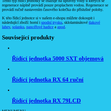
Tento typ řídicí jednotky se osazuje na úpravny vody u kterých se
regenerace náplně provádí pouze proplachem vodou. Regenerace se
provádí ručně nastavením časového kolečka do příslušné polohy.
K této řídicí jednotce si v našem e-shopu můžete dokoupit i
následující zboží: horní i
spodní trysku
, sklolaminátové
tlakové
lahev
,
solanku
,
pancéřové hadice
a
apod
.
Související produkty
Řídící jednotka 5000 SXT objemová
Řídící jednotka RX 64 ruční
Řídící jednotka RX 79LCD