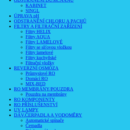
ODSTRANĚNÍ DUSIČNANŮ
KABINET
SINGL
ÚPRAVA pH
ODSTRANĚNÍ CHLORU A PACHŮ
FILTRY A FILTRAČNÍ ZAŘÍZENÍ
Filtry HELIX
Filtry AQUA
Filtry LAMELOVÉ
Filtry se síťovou vložkou
Filtry lamelové
Filtry kuchyňské
Filtrační vložky
REVERZNÍ OSMÓZA
Průmyslové RO
Domácí RO
MIX-BED
RO MEMBRÁNY/POUZDRA
Pouzdra na membrány
RO KOMPONENTY
RO PŘÍSLUŠENSTVÍ
UV LAMPY
DÁV.ČERPADLA A VODOMĚRY
Automatické spínače
Čerpadla