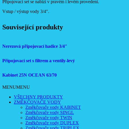
Připojovací set se nabízí v pravém i levém provedení.
Vstup / výstup vody 3/4″.
Související produkty
Nerezová připojovací hadice 3/4″
Připojovací set s filtrem a ventily-levý
Kabinet 25N OCEAN 63/70
MENU
MENU
VŠECHNY PRODUKTY
ZMĚKČOVAČE VODY
Změkčovače vody KABINET
Změkčovače vody SINGL
Změkčovače vody TWIN
Změkčovače vody DUPLEX
Změkčovače vody TRIPLEX