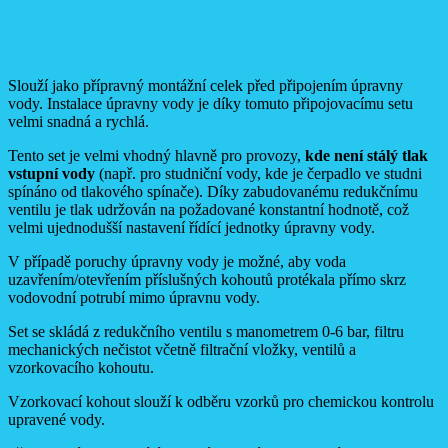
Slouží jako přípravný montážní celek před připojením úpravny
vody. Instalace úpravny vody je díky tomuto připojovacímu setu
velmi snadná a rychlá.
Tento set je velmi vhodný hlavně pro provozy,
kde není stálý tlak
vstupní vody
(např. pro studniční vody, kde je čerpadlo ve studni
spínáno od tlakového spínače). Díky zabudovanému redukčnímu
ventilu je tlak udržován na požadované konstantní hodnotě, což
velmi ujednodušší nastavení řídící jednotky úpravny vody.
V případě poruchy úpravny vody je možné, aby voda
uzavřením/otevřením příslušných kohoutů protékala přímo skrz
vodovodní potrubí mimo úpravnu vody.
Set se skládá z redukčního ventilu s manometrem 0-6 bar, filtru
mechanických nečistot včetně filtrační vložky, ventilů a
vzorkovacího kohoutu.
Vzorkovací kohout slouží k odběru vzorků pro chemickou kontrolu
upravené vody.