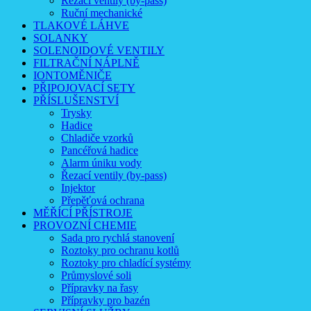
Řezací ventily (by-pass)
Ruční mechanické
TLAKOVÉ LÁHVE
SOLANKY
SOLENOIDOVÉ VENTILY
FILTRAČNÍ NÁPLNĚ
IONTOMĚNIČE
PŘIPOJOVACÍ SETY
PŘÍSLUŠENSTVÍ
Trysky
Hadice
Chladiče vzorků
Pancéřová hadice
Alarm úniku vody
Řezací ventily (by-pass)
Injektor
Přepěťová ochrana
MĚŘÍCÍ PŘÍSTROJE
PROVOZNÍ CHEMIE
Sada pro rychlá stanovení
Roztoky pro ochranu kotlů
Roztoky pro chladící systémy
Průmyslové soli
Přípravky na řasy
Přípravky pro bazén