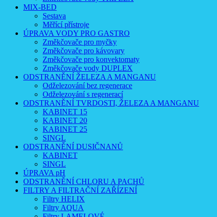
MIX-BED
Sestava
Měřící přístroje
ÚPRAVA VODY PRO GASTRO
Změkčovače pro myčky
Změkčovače pro kávovary
Změkčovače pro konvektomaty
Změkčovače vody DUPLEX
ODSTRANĚNÍ ŽELEZA A MANGANU
Odželezování bez regenerace
Odželezování s regenerací
ODSTRANĚNÍ TVRDOSTI, ŽELEZA A MANGANU
KABINET 15
KABINET 20
KABINET 25
SINGL
ODSTRANĚNÍ DUSIČNANŮ
KABINET
SINGL
ÚPRAVA pH
ODSTRANĚNÍ CHLORU A PACHŮ
FILTRY A FILTRAČNÍ ZAŘÍZENÍ
Filtry HELIX
Filtry AQUA
Filtry LAMELOVÉ