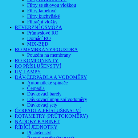
Filtry se síťovou vložkou
Filtry lamelové
Filtry kuchyňské
Filtrační vložky
REVERZNÍ OSMÓZA
Průmyslové RO
Domácí RO
MIX-BED
RO MEMBRÁNY/POUZDRA
Pouzdra na membrány
RO KOMPONENTY
RO PŘÍSLUŠENSTVÍ
UV LAMPY
DÁV.ČERPADLA A VODOMĚRY
Automatické spínače
Čerpadla
Dávkovací barely
Dávkovací impulsní vodoměry
Dávkovací sety
ČERPADLA-PŘÍSLUŠENSTVÍ
ROTAMETRY (PRŮTOKOMĚRY)
NÁDOBY KABINET
ŘÍDÍCÍ JEDNOTKY
Příslušenství