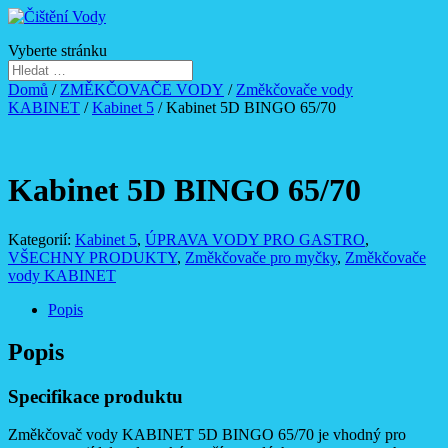
Vyberte stránku
Domů
/
ZMĚKČOVAČE VODY
/
Změkčovače vody
KABINET
/
Kabinet 5
/ Kabinet 5D BINGO 65/70
Kabinet 5D BINGO 65/70
Kategorií:
Kabinet 5
,
ÚPRAVA VODY PRO GASTRO
,
VŠECHNY PRODUKTY
,
Změkčovače pro myčky
,
Změkčovače
vody KABINET
Popis
Popis
Specifikace produktu
Změkčovač vody KABINET 5D BINGO 65/70 je vhodný pro