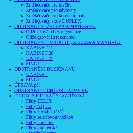
Změkčovače pro myčky
Změkčovače pro kávovary
Změkčovače pro konvektomaty
Změkčovače vody DUPLEX
ODSTRANĚNÍ ŽELEZA A MANGANU
Odželezování bez regenerace
Odželezování s regenerací
ODSTRANĚNÍ TVRDOSTI, ŽELEZA A MANGANU
KABINET 15
KABINET 20
KABINET 25
SINGL
ODSTRANĚNÍ DUSIČNANŮ
KABINET
SINGL
ÚPRAVA pH
ODSTRANĚNÍ CHLORU A PACHŮ
FILTRY A FILTRAČNÍ ZAŘÍZENÍ
Filtry HELIX
Filtry AQUA
Filtry LAMELOVÉ
Filtry se síťovou vložkou
Filtry lamelové
Filtry kuchyňské