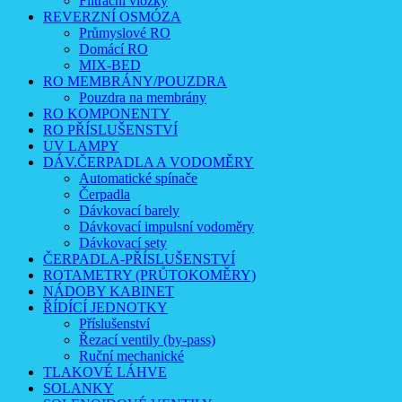
Filtrační vložky
REVERZNÍ OSMÓZA
Průmyslové RO
Domácí RO
MIX-BED
RO MEMBRÁNY/POUZDRA
Pouzdra na membrány
RO KOMPONENTY
RO PŘÍSLUŠENSTVÍ
UV LAMPY
DÁV.ČERPADLA A VODOMĚRY
Automatické spínače
Čerpadla
Dávkovací barely
Dávkovací impulsní vodoměry
Dávkovací sety
ČERPADLA-PŘÍSLUŠENSTVÍ
ROTAMETRY (PRŮTOKOMĚRY)
NÁDOBY KABINET
ŘÍDÍCÍ JEDNOTKY
Příslušenství
Řezací ventily (by-pass)
Ruční mechanické
TLAKOVÉ LÁHVE
SOLANKY