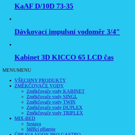
KaAF D/10D 73-35
Dávkovací impulsní vodoměr 3/4″
Kabinet 3D KICCO 65 LCD čas
MENU
MENU
VŠECHNY PRODUKTY
ZMĚKČOVAČE VODY
Změkčovače vody KABINET
Změkčovače vody SINGL
Změkčovače vody TWIN
Změkčovače vody DUPLEX
Změkčovače vody TRIPLEX
MIX-BED
Sestava
Měřící přístroje
ÚPRAVA VODY PRO GASTRO