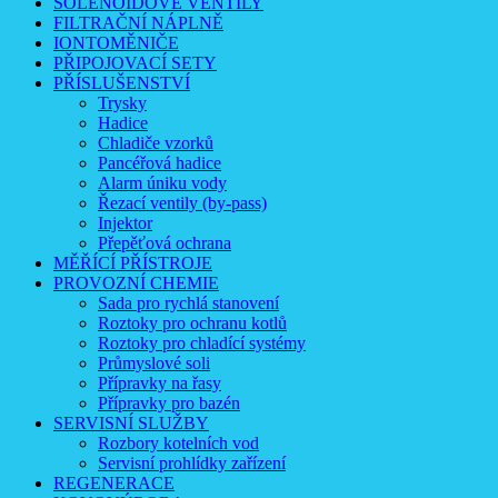
SOLENOIDOVÉ VENTILY
FILTRAČNÍ NÁPLNĚ
IONTOMĚNIČE
PŘIPOJOVACÍ SETY
PŘÍSLUŠENSTVÍ
Trysky
Hadice
Chladiče vzorků
Pancéřová hadice
Alarm úniku vody
Řezací ventily (by-pass)
Injektor
Přepěťová ochrana
MĚŘÍCÍ PŘÍSTROJE
PROVOZNÍ CHEMIE
Sada pro rychlá stanovení
Roztoky pro ochranu kotlů
Roztoky pro chladící systémy
Průmyslové soli
Přípravky na řasy
Přípravky pro bazén
SERVISNÍ SLUŽBY
Rozbory kotelních vod
Servisní prohlídky zařízení
REGENERACE