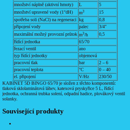
množství náplně (aktivní hmoty)
L
5
3
množství upravené vody (1°dH)
15
m
spotřeba soli (NaCl) na regeneraci
kg
0,8
připojení vody
palec
3/4″
3
maximální možný provozní průtok
0,5
m
/h
řídící jednotka
65/70
řezací ventil
ano
typ řídící jednotky
objemová
pracovní tlak
bar
2 – 6
pracovní teplota
°C
0 – 40
el. připojení
V/Hz
230/50
KABINET 5D BINGO 65/70 je složen z těchto komponentů:
tlaková sklolaminátová láhev, katexová pryskyřice 5 L, řídící
jednotka, ochranná trubka solení, odpadní hadice, plovákový ventil
solanky.
Související produkty