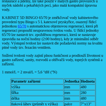
restaurace a jídelny, lze také použít v malých gastro provozech u
myček nádobí a pekařských pecí, jako malá kompaktní úpravna
vody.
KABINET 5D BINGO 65/70 je změkčovač vody kabinetového
provedení typu Bingo s 5 L katexové pryskyřice, osazený řídicí
jednotkou
65/70
s automatickou objemovou regenerací, která při
regeneraci propouští neupravenou tvrdou vodu. U řídící jednotky
65/70 lze nastavit tzv. zpožděnou regeneraci, která se nastavuje
zpravidla na noční hodiny (2:00 hodiny), kdy je minimální odběr
vody. Výstupní tvrdost lze nastavit dle požadavků normy na kvalitu
pitné vody tzv. řezacím ventilem.
Snížení tvrdosti vody zajistí plnou funkčnost a prodlouží životnost u
gastro zařízení, sanity, rozvodů a ohřívačů vody, topných systémů a
zařízení.
1 mmol/L = 2 mval/L = 5,6 °dH (°N)
Parametr zařízení
Jednotka
Hodnota
výška
mm
480
šířka
mm
280
délka
mm
480
tlaková láhev (průměr x výška)
palce
7″x13″