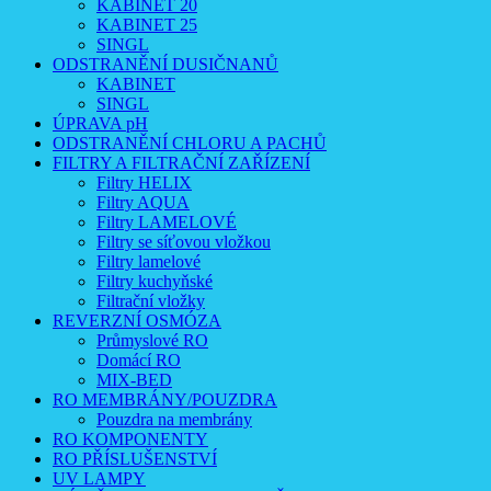
KABINET 20
KABINET 25
SINGL
ODSTRANĚNÍ DUSIČNANŮ
KABINET
SINGL
ÚPRAVA pH
ODSTRANĚNÍ CHLORU A PACHŮ
FILTRY A FILTRAČNÍ ZAŘÍZENÍ
Filtry HELIX
Filtry AQUA
Filtry LAMELOVÉ
Filtry se síťovou vložkou
Filtry lamelové
Filtry kuchyňské
Filtrační vložky
REVERZNÍ OSMÓZA
Průmyslové RO
Domácí RO
MIX-BED
RO MEMBRÁNY/POUZDRA
Pouzdra na membrány
RO KOMPONENTY
RO PŘÍSLUŠENSTVÍ
UV LAMPY