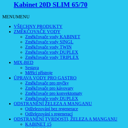
Kabinet 20D SLIM 65/70
MENU
MENU
VŠECHNY PRODUKTY
ZMĚKČOVAČE VODY
Změkčovače vody KABINET
Změkčovače vody SINGL
Změkčovače vody TWIN
Změkčovače vody DUPLEX
Změkčovače vody TRIPLEX
MIX-BED
Sestava
Měřící přístroje
ÚPRAVA VODY PRO GASTRO
Změkčovače pro myčky
Změkčovače pro kávovary
Změkčovače pro konvektomaty
Změkčovače vody DUPLEX
ODSTRANĚNÍ ŽELEZA A MANGANU
Odželezování bez regenerace
Odželezování s regenerací
ODSTRANĚNÍ TVRDOSTI, ŽELEZA A MANGANU
KABINET 15