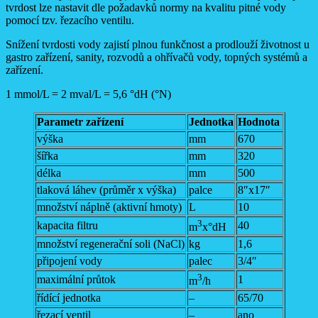
tvrdost lze nastavit dle požadavků normy na kvalitu pitné vody
pomocí tzv. řezacího ventilu.
Snížení tvrdosti vody zajistí plnou funkčnost a prodlouží životnost u
gastro zařízení, sanity, rozvodů a ohřívačů vody, topných systémů a
zařízení.
1 mmol/L = 2 mval/L = 5,6 °dH (°N)
Parametr zařízení
Jednotka
Hodnota
výška
mm
670
šířka
mm
320
délka
mm
500
tlaková láhev (průměr x výška)
palce
8″x17″
množství náplně (aktivní hmoty)
L
10
3
kapacita filtru
40
m
x°dH
množství regenerační soli (NaCl)
kg
1,6
připojení vody
palec
3/4″
3
maximální průtok
1
m
/h
řídící jednotka
–
65/70
řezací ventil
–
ano