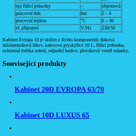
typ řídící jednotky
–
objemová
pracovní tlak
bar
2 – 6
pracovní teplota
°C
0 – 40
el. připojení
V/Hz
230/50
Kabinet Evropa 10 je složen z těchto komponentů: tlaková
sklolaminátová láhev, katexová pryskyřice 10 L, řídící jednotka,
ochranná trubka solení, odpadní hadice, plovákový ventil solanky.
Související produkty
Kabinet 20D EVROPA 63/70
Kabinet 10D LUXUS 65