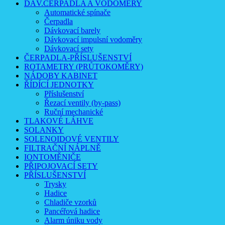
DÁV.ČERPADLA A VODOMĚRY
Automatické spínače
Čerpadla
Dávkovací barely
Dávkovací impulsní vodoměry
Dávkovací sety
ČERPADLA-PŘÍSLUŠENSTVÍ
ROTAMETRY (PRŮTOKOMĚRY)
NÁDOBY KABINET
ŘÍDÍCÍ JEDNOTKY
Příslušenství
Řezací ventily (by-pass)
Ruční mechanické
TLAKOVÉ LÁHVE
SOLANKY
SOLENOIDOVÉ VENTILY
FILTRAČNÍ NÁPLNĚ
IONTOMĚNIČE
PŘIPOJOVACÍ SETY
PŘÍSLUŠENSTVÍ
Trysky
Hadice
Chladiče vzorků
Pancéřová hadice
Alarm úniku vody