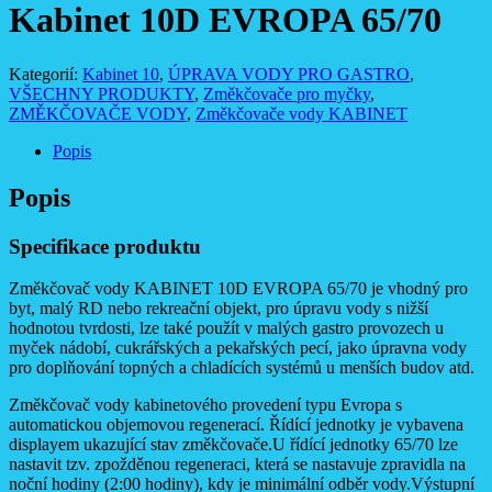
Kabinet 10D EVROPA 65/70
Kategorií:
Kabinet 10
,
ÚPRAVA VODY PRO GASTRO
,
VŠECHNY PRODUKTY
,
Změkčovače pro myčky
,
ZMĚKČOVAČE VODY
,
Změkčovače vody KABINET
Popis
Popis
Specifikace produktu
Změkčovač vody KABINET 10D EVROPA 65/70 je vhodný pro
byt, malý RD nebo rekreační objekt, pro úpravu vody s nižší
hodnotou tvrdosti, lze také použít v malých gastro provozech u
myček nádobí, cukrářských a pekařských pecí, jako úpravna vody
pro doplňování topných a chladících systémů u menších budov atd.
Změkčovač vody kabinetového provedení typu Evropa s
automatickou objemovou regenerací. Řídící jednotky je vybavena
displayem ukazující stav změkčovače.U řídící jednotky 65/70 lze
nastavit tzv. zpožděnou regeneraci, která se nastavuje zpravidla na
noční hodiny (2:00 hodiny), kdy je minimální odběr vody.Výstupní