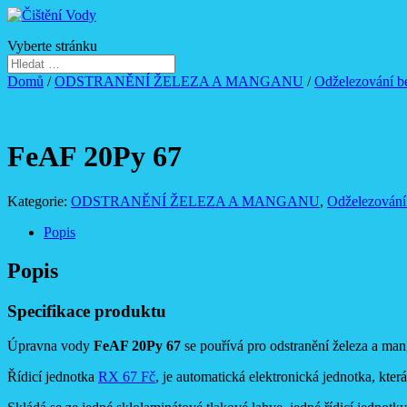
Vyberte stránku
Domů
/
ODSTRANĚNÍ ŽELEZA A MANGANU
/
Odželezování b
FeAF 20Py 67
Kategorie:
ODSTRANĚNÍ ŽELEZA A MANGANU
,
Odželezování
Popis
Popis
Specifikace produktu
Úpravna vody
FeAF 20Py 67
se pouřívá pro odstranění železa a man
Řídicí jednotka
RX 67 Fč
, je automatická elektronická jednotka, kte