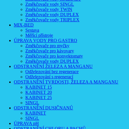
Změkčovače vody SINGL
Změkčovače vody TWIN
Změkčovače vody DUPLEX
Změkčovače vody TRIPLEX
MIX-BED
Sestava
Měřící přístroje
ÚPRAVA VODY PRO GASTRO
Změkčovače pro myčky
Změkčovače pro kávovary
Změkčovače pro konvektomaty
Změkčovače vody DUPLEX
ODSTRANĚNÍ ŽELEZA A MANGANU
Odželezování bez regenerace
Odželezování s regenerací
ODSTRANĚNÍ TVRDOSTI, ŽELEZA A MANGANU
KABINET 15
KABINET 20
KABINET 25
SINGL
ODSTRANĚNÍ DUSIČNANŮ
KABINET
SINGL
ÚPRAVA pH
ODSTRANĚNÍ CHLORU A PACHŮ