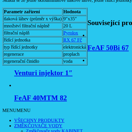
Skládá se ze jedné sklolaminátové tlakové lahve, jedné řídicí jednotky 
Parametr zařízení
Hodnota
tlaková láhev (průměr x výška)
9″x35″
Související pr
množství filtrační náplně
20 L
filtrační náplň
Pyrolox
řídící jednotka
RX 67 Fč
FeAF 50Bi 67
typ řídící jednotky
elektronická
regenerace
proplach
regenerační činidlo
voda
Venturi injektor 1″
FeAF 40MTM 82
MENU
MENU
VŠECHNY PRODUKTY
ZMĚKČOVAČE VODY
Změkčovače vody KABINET