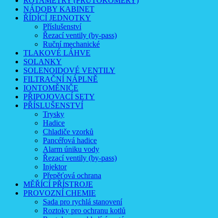
ROTAMETRY (PRŮTOKOMĚRY)
NÁDOBY KABINET
ŘÍDÍCÍ JEDNOTKY
Příslušenství
Řezací ventily (by-pass)
Ruční mechanické
TLAKOVÉ LÁHVE
SOLANKY
SOLENOIDOVÉ VENTILY
FILTRAČNÍ NÁPLNĚ
IONTOMĚNIČE
PŘIPOJOVACÍ SETY
PŘÍSLUŠENSTVÍ
Trysky
Hadice
Chladiče vzorků
Pancéřová hadice
Alarm úniku vody
Řezací ventily (by-pass)
Injektor
Přepěťová ochrana
MĚŘÍCÍ PŘÍSTROJE
PROVOZNÍ CHEMIE
Sada pro rychlá stanovení
Roztoky pro ochranu kotlů