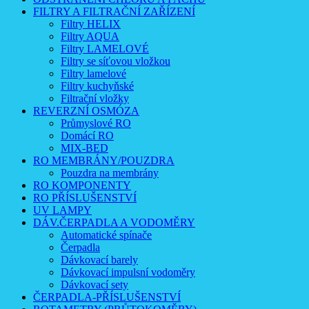
FILTRY A FILTRAČNÍ ZAŘÍZENÍ
Filtry HELIX
Filtry AQUA
Filtry LAMELOVÉ
Filtry se síťovou vložkou
Filtry lamelové
Filtry kuchyňské
Filtrační vložky
REVERZNÍ OSMÓZA
Průmyslové RO
Domácí RO
MIX-BED
RO MEMBRÁNY/POUZDRA
Pouzdra na membrány
RO KOMPONENTY
RO PŘÍSLUŠENSTVÍ
UV LAMPY
DÁV.ČERPADLA A VODOMĚRY
Automatické spínače
Čerpadla
Dávkovací barely
Dávkovací impulsní vodoměry
Dávkovací sety
ČERPADLA-PŘÍSLUŠENSTVÍ