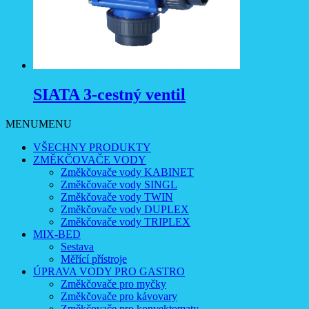
SIATA 3-cestný ventil
MENU
MENU
VŠECHNY PRODUKTY
ZMĚKČOVAČE VODY
Změkčovače vody KABINET
Změkčovače vody SINGL
Změkčovače vody TWIN
Změkčovače vody DUPLEX
Změkčovače vody TRIPLEX
MIX-BED
Sestava
Měřící přístroje
ÚPRAVA VODY PRO GASTRO
Změkčovače pro myčky
Změkčovače pro kávovary
Změkčovače pro konvektomaty