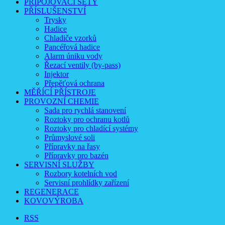
PŘIPOJOVACÍ SETY
PŘÍSLUŠENSTVÍ
Trysky
Hadice
Chladiče vzorků
Pancéřová hadice
Alarm úniku vody
Řezací ventily (by-pass)
Injektor
Přepěťová ochrana
MĚŘÍCÍ PŘÍSTROJE
PROVOZNÍ CHEMIE
Sada pro rychlá stanovení
Roztoky pro ochranu kotlů
Roztoky pro chladící systémy
Průmyslové soli
Přípravky na řasy
Přípravky pro bazén
SERVISNÍ SLUŽBY
Rozbory kotelních vod
Servisní prohlídky zařízení
REGENERACE
KOVOVÝROBA
RSS