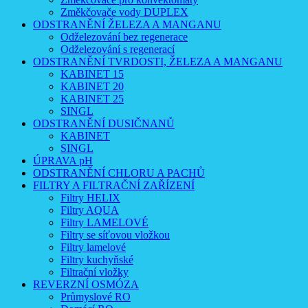
Změkčovače vody DUPLEX
ODSTRANĚNÍ ŽELEZA A MANGANU
Odželezování bez regenerace
Odželezování s regenerací
ODSTRANĚNÍ TVRDOSTI, ŽELEZA A MANGANU
KABINET 15
KABINET 20
KABINET 25
SINGL
ODSTRANĚNÍ DUSIČNANŮ
KABINET
SINGL
ÚPRAVA pH
ODSTRANĚNÍ CHLORU A PACHŮ
FILTRY A FILTRAČNÍ ZAŘÍZENÍ
Filtry HELIX
Filtry AQUA
Filtry LAMELOVÉ
Filtry se síťovou vložkou
Filtry lamelové
Filtry kuchyňské
Filtrační vložky
REVERZNÍ OSMÓZA
Průmyslové RO