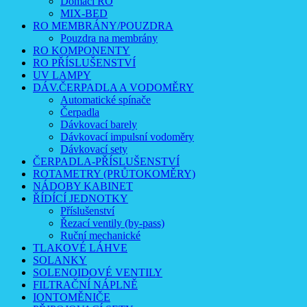
Domácí RO
MIX-BED
RO MEMBRÁNY/POUZDRA
Pouzdra na membrány
RO KOMPONENTY
RO PŘÍSLUŠENSTVÍ
UV LAMPY
DÁV.ČERPADLA A VODOMĚRY
Automatické spínače
Čerpadla
Dávkovací barely
Dávkovací impulsní vodoměry
Dávkovací sety
ČERPADLA-PŘÍSLUŠENSTVÍ
ROTAMETRY (PRŮTOKOMĚRY)
NÁDOBY KABINET
ŘÍDÍCÍ JEDNOTKY
Příslušenství
Řezací ventily (by-pass)
Ruční mechanické
TLAKOVÉ LÁHVE
SOLANKY
SOLENOIDOVÉ VENTILY
FILTRAČNÍ NÁPLNĚ
IONTOMĚNIČE